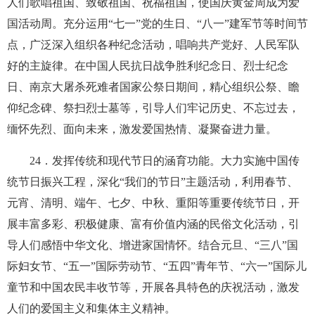
人们歌唱祖国、致敬祖国、祝福祖国，使国庆黄金周成为爱
国活动周。充分运用“七一”党的生日、“八一”建军节等时间节
点，广泛深入组织各种纪念活动，唱响共产党好、人民军队
好的主旋律。在中国人民抗日战争胜利纪念日、烈士纪念
日、南京大屠杀死难者国家公祭日期间，精心组织公祭、瞻
仰纪念碑、祭扫烈士墓等，引导人们牢记历史、不忘过去，
缅怀先烈、面向未来，激发爱国热情、凝聚奋进力量。
24
．发挥传统和现代节日的涵育功能。大力实施中国传
统节日振兴工程，深化“我们的节日”主题活动，利用春节、
元宵、清明、端午、七夕、中秋、重阳等重要传统节日，开
展丰富多彩、积极健康、富有价值内涵的民俗文化活动，引
导人们感悟中华文化、增进家国情怀。结合元旦、“三八”国
际妇女节、“五一”国际劳动节、“五四”青年节、“六一”国际儿
童节和中国农民丰收节等，开展各具特色的庆祝活动，激发
人们的爱国主义和集体主义精神。