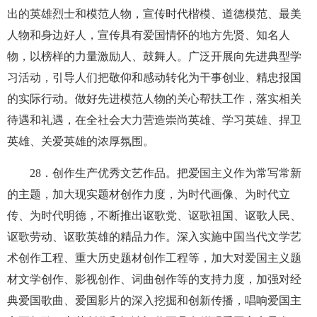
出的英雄烈士和模范人物，宣传时代楷模、道德模范、最美
人物和身边好人，宣传具有爱国情怀的地方先贤、知名人
物，以榜样的力量激励人、鼓舞人。广泛开展向先进典型学
习活动，引导人们把敬仰和感动转化为干事创业、精忠报国
的实际行动。做好先进模范人物的关心帮扶工作，落实相关
待遇和礼遇，在全社会大力营造崇尚英雄、学习英雄、捍卫
英雄、关爱英雄的浓厚氛围。
28
．创作生产优秀文艺作品。把爱国主义作为常写常新
的主题，加大现实题材创作力度，为时代画像、为时代立
传、为时代明德，不断推出讴歌党、讴歌祖国、讴歌人民、
讴歌劳动、讴歌英雄的精品力作。深入实施中国当代文学艺
术创作工程、重大历史题材创作工程等，加大对爱国主义题
材文学创作、影视创作、词曲创作等的支持力度，加强对经
典爱国歌曲、爱国影片的深入挖掘和创新传播，唱响爱国主