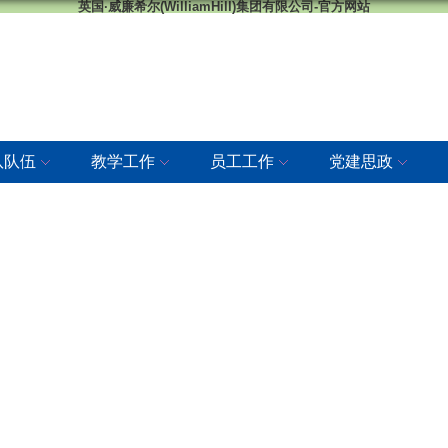
英国·威廉希尔(WilliamHill)集团有限公司-官方网站
队队伍
教学工作
员工工作
党建思政