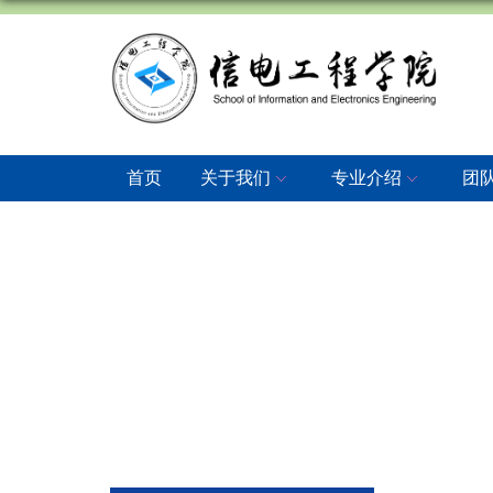
首页
关于我们
专业介绍
团