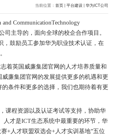
当前位置：
首页
平台建设
华为ICT公司
on and CommunicationTechnology
公司主导的，面向全球的校企合作项目。
识，鼓励员工参加华为职业技术认证，在
。
标志着英国威廉集团官网的人才培养质量和
国威廉集团官网的发展提供更多的机遇和更
好的条件和更多的选择，我们也期待着有更
，课程资源以及认证考试等支持，协助华
。人才是
ICT
生态系统中最重要的环节，华
大赛
+
人才联盟双选会
+
人才实训基地
”
五位