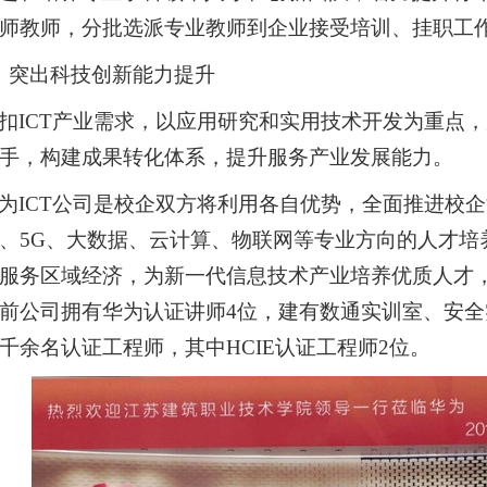
师教师，分批选派专业教师到企业接受培训、挂职工
）突出科技创新能力提升
扣
ICT
产业需求，以应用研究和实用技术开发为重点，
手，构建成果转化体系，提升服务产业发展能力。
为
ICT
公司是校企双方将利用各自优势，全面推进校企
、
5G
、大数据、云计算、物联网等专业方向的人才培
服务区域经济，为新一代信息技术产业培养优质人才
前公司拥有华为认证讲师
4
位，建有数通实训室、安全
千余名认证工程师，其中
HCIE
认证工程师
2
位。