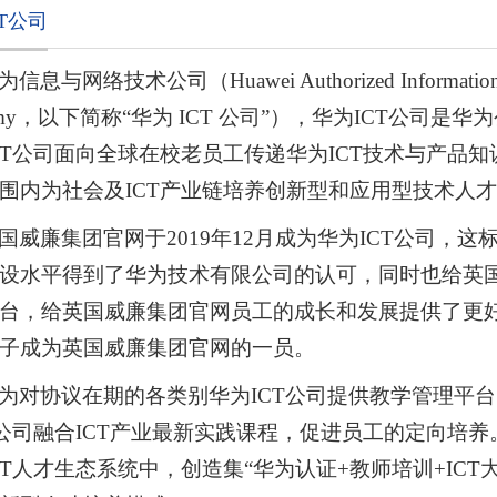
T公司
为信息与网络技术公司（
Huawei Authorized Informati
my
，以下简称
“
华为
ICT
公司
”
），华为
ICT
公司是华为
CT
公司面向全球在校老员工传递华为
ICT
技术与产品知
围内为社会及
ICT
产业链培养创新型和应用型技术人才
国威廉集团官网于
2019
年
12
月成为华为
ICT
公司，这
设水平得到了华为技术有限公司的认可，同时也给英
台，给英国威廉集团官网员工的成长和发展提供了更
子成为英国威廉集团官网的一员。
为对协议在期的各类别华为
ICT
公司提供教学管理平台
公司融合
ICT
产业最新实践课程，促进员工的定向培养
CT
人才生态系统中，创造集
“
华为认证
+
教师培训
+ICT