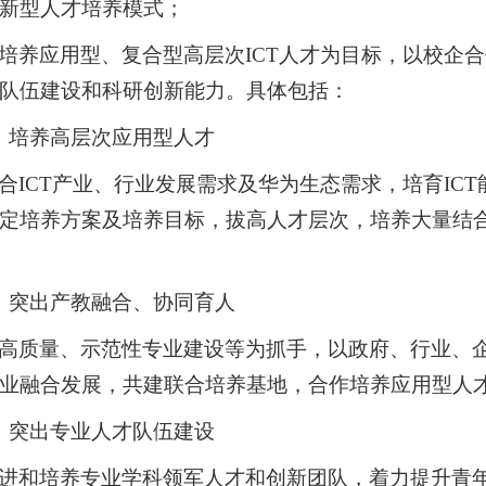
新型人才培养模式；
培养应用型、复合型高层次
ICT
人才为目标，以校企合
队伍建设和科研创新能力。具体包括：
）培养高层次应用型人才
合
ICT
产业、行业发展需求及华为生态需求，培育
ICT
定培养方案及培养目标，拔高人才层次，培养大量结
）突出产教融合、协同育人
高质量、示范性专业建设等为抓手，以政府、行业、
业融合发展，共建联合培养基地，合作培养应用型人
）突出专业人才队伍建设
进和培养专业学科领军人才和创新团队，着力提升青