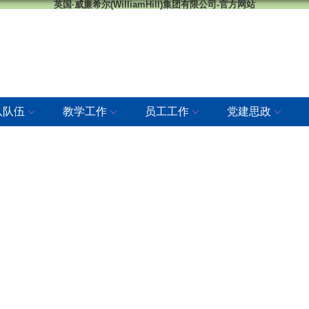
英国·威廉希尔(WilliamHill)集团有限公司-官方网站
队队伍
教学工作
员工工作
党建思政