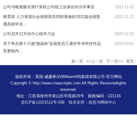
公司与喀麦隆非洲计算机公司线上洽谈合作办学事宜
2021-11-22
教育部 人力资源社会保障部共同部署做好2022届全国普
2021-11-22
通高校毕业...
公司召开12月份中心组学习会
2020-12-23
关于举办第十六届“挑战杯”全国老员工课外学术科技作品
2019-03-01
竞赛校内...
第一页
<<上一页
下一页>>
尾页
版权所有：英国·威廉希尔(WilliamHill)集团有限公司-官方网站
Copyright © http://www.creascripts.com All Rights Reservedrights
reserved.
地址：江苏省徐州市泉山区学苑路26号 邮政编码：221116
苏ICP备11021512号-036 技术支持：信息与网络中心