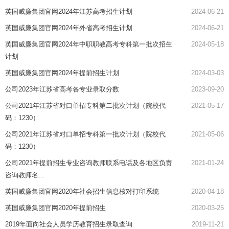
英国威廉集团官网2024年江苏高考招生计划
2024-06-21
英国威廉集团官网2024年外省高考招生计划
2024-06-21
英国威廉集团官网2024年中职职教高考专科第一批次招生
2024-05-18
计划
英国威廉集团官网2024年提前招生计划
2024-03-03
公司2023年江苏省高考各专业录取分数
2023-09-20
公司2021年江苏省对口单招专科第二批次计划（院校代
2021-05-17
码：1230）
公司2021年江苏省对口单招专科第一批次计划（院校代
2021-05-06
码：1230）
公司2021年提前招生专业咨询教师联系电话及各地区负责
2021-01-24
咨询教师名...
英国威廉集团官网2020年社会招生信息核对打印系统
2020-04-18
英国威廉集团官网2020年提前招生
2020-03-25
2019年面向社会人员学历教育招生录取查询
2019-11-21