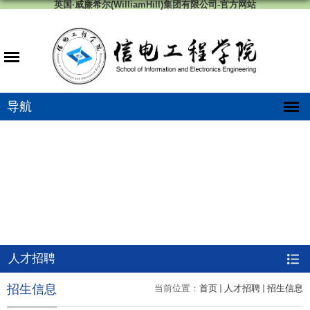
英国·威廉希尔(WilliamHill)集团有限公司-官方网站
导航
人才招聘
招生信息
当前位置：
首页
人才招聘
招生信息