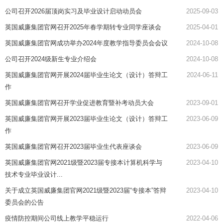
公司召开2026届顶岗实习及毕业设计启动动员会
2025-09-03
英国威廉集团官网召开2025年春学期转专业同学座谈会
2025-04-01
英国威廉集团官网成功举办2024年度教学指导委员会会议
2024-10-08
公司召开2024级新生专业介绍会
2024-10-08
英国威廉集团官网开展2024届毕业生论文（设计）答辩工
2024-06-11
作
英国威廉集团官网召开学业促进教育暨补考动员大会
2023-09-01
英国威廉集团官网开展2023届毕业生论文（设计）答辩工
2023-06-09
作
英国威廉集团官网召开2023届毕业生代表座谈会
2023-06-09
英国威廉集团官网2021级暨2023届专接本计算机科学与
2023-04-10
技术专业毕业设计...
关于成立英国威廉集团官网2021级暨2023届“专接本”答辩
2023-04-10
委员会的公告
疫情防控期间公司线上教学平稳运行
2022-04-06