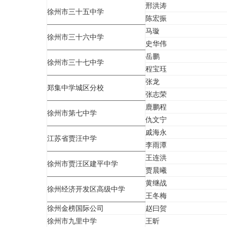
邢洪涛
徐州市三十五中学
陈宏振
马璇
徐州市三十六中学
史华伟
岳鹏
徐州市三十七中学
程宝珏
张龙
郑集中学城区分校
张志荣
鹿鹏程
徐州市第七中学
仇文宁
戚海永
江苏省贾汪中学
李雨潭
王连洪
徐州市贾汪区建平中学
贾晨曦
黄继战
徐州经济开发区高级中学
王冬梅
徐州金榜国际公司
赵曰贺
徐州市九里中学
王昕