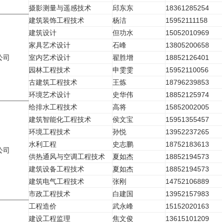
摄影测量与遥感技术
邱东东
18361285254
建筑装饰工程技术
杨洁
15952111158
建筑设计
但功水
15052010969
家具艺术设计
石峰
13805200658
公司
室内艺术设计
翟胜增
18852126401
园林工程技术
申雯雯
15952110056
古建筑工程技术
王炼
18796239853
环境艺术设计
史华伟
18852125974
给排水工程技术
高将
15852002005
建筑智能化工程技术
侯文宝
15951355457
环境工程技术
孙悦
13952237265
水利工程
史志鹏
18752183613
公司
供热通风与空调工程技术
夏如杰
18852194573
建筑设备工程技术
夏如杰
18852194573
建筑电气工程技术
张刚
14752106889
市政工程技术
白建国
13952157983
工程造价
武永峰
15152020163
建设工程监理
焦文俊
13615101209