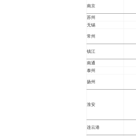
南京
苏州
无锡
常州
镇江
南通
泰州
扬州
淮安
连云港