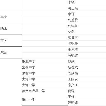
李锐
葛志亮
李珂
、阜宁
刘盛贤
刘建树
、响水
林磊
蒋德平
、市区
闫照粉
王凤清
、东台
韩鹤进
铜北中学
赵武
棠张中学
靳会武
茅村中学
刘欣楠
夹河中学
王国安
大许中学
宗义江
徐州市启星中学
倪蓉
王炼
铜山中学
汪明镜