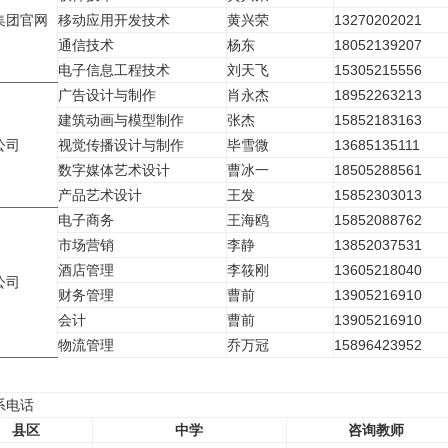
集团官网
移动应用开发技术
黄兴荣
13270202021
通信技术
杨东
18052139207
电子信息工程技术
刘天飞
15305215556
广告设计与制作
肖永杰
18952263213
建筑动画与模型制作
张杰
15852183163
公司
视觉传播设计与制作
毕雪微
13685135111
数字媒体艺术设计
曹冰一
18505288561
产品艺术设计
王发
15852303013
电子商务
王海鸥
15852088762
市场营销
李静
13852037531
酒店管理
李筱刚
13605218040
公司
财务管理
曹前
13905216910
会计
曹前
13905216910
物流管理
乔万冠
15896423952
系电话
县区
中学
咨询教师