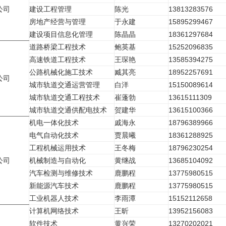
公司
建设工程管理
陈光
13813283576
房地产经营与管理
于永建
15895299467
建设项目信息化管理
陈晶晶
18361297684
道路桥梁工程技术
鲍英基
15252096835
高速铁道工程技术
王琛艳
13585394275
公路机械化施工技术
臧其亮
18952257691
公司
城市轨道交通运营管理
白洋
15150089614
城市轨道交通工程技术
崔蓬勃
13615111309
城市轨道交通供配电技术
贺建华
13615100366
机电一体化技术
戚海永
18796389966
电气自动化技术
贾晨曦
18361288925
工程机械运用技术
王冬梅
18796230254
公司
机械制造与自动化
黄继战
13685104092
汽车检测与维修技术
鹿鹏程
13775980515
新能源汽车技术
鹿鹏程
13775980515
工业机器人技术
李雨潭
15152112658
计算机网络技术
王昕
13952156083
软件技术
黄兴荣
13270202021