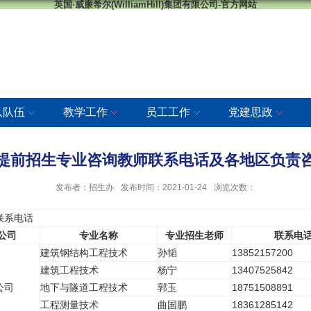
英国·威廉希尔(WilliamHill)集团有限公司-官方网站
队队伍
教学工作
员工工作
党建思政
1年提前招生专业咨询教师联系电话及各地区负责
发布者：招生办
发布时间：2021-01-24
浏览次数：
联系电话
公司
专业名称
专业招生老师
联系电
建筑钢结构工程技术
孙韬
13852157200
建筑工程技术
杨宁
13407525842
公司
地下与隧道工程技术
郭玉
18751508891
工程测量技术
曲国鹏
18361285142