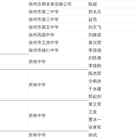
徐州京师未来实验公司
陈超
徐州市第二中学
郭夫兵
徐州市第三中学
赵亮
徐州市第五中学
刘天飞
徐州高级中学
刘燎原
徐州市王杰中学
黄兴荣
徐州市辅仁中学
李昌领
刘胜勇
所有中学
李筱刚
陈杰荣
仝炳炎
所有中学
于永建
郭起剑
黄立营
王发
所有中学
曹冰一
张孝军
所有中学
孙武