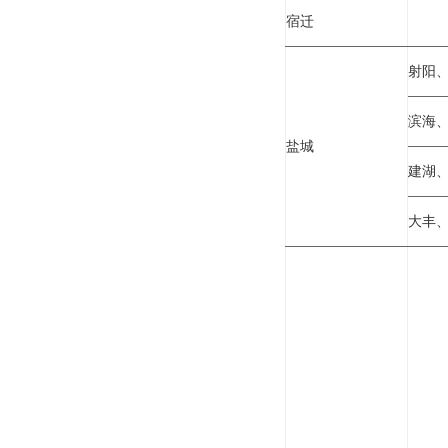
宿迁
射阳
滨海
盐城
建湖
大丰