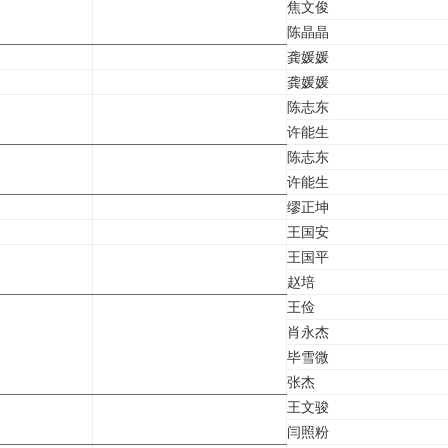
焦文俊
陈晶晶
龚媛媛
龚媛媛
陈志东
许能生
陈志东
许能生
缪正坤
王国安
王国平
赵培
王俭
肖永杰
毕雪微
张杰
王文骏
闫照粉