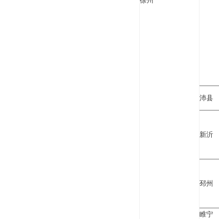
徐州
沛县
新沂
邳州
睢宁