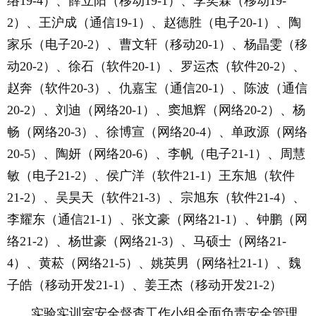
络
19-4
）、薛立阳（移动
19-1
）、李奕霖（移动
19-
2
）、王沪成（通信
19-1
）、赵德胜（电子
20-1
）、陶
家乐（电子
20-2
）、曹文轩（移动
20-1
）、杨晶雯（移
动
20-2
）、徐石（软件
20-1
）、罗运杰（软件
20-2
）、
赵奔（软件
20-3
）、仇嘉宝（通信
20-1
）、陈波（通信
20-2
）、刘迪（网络
20-1
）、窦旭辉（网络
20-2
）、杨
畅（网络
20-3
）、徐博宣（网络
20-4
）、单政源（网络
20-5
）、陶妍（网络
20-6
）、李帆（电子21-1）、周慧
敏（电子21-2）、侯广洋（软件21-1）王东旭（软件
21-2）、吴昊天（软件21-3）、宗旭东（软件21-4）、
李耀东（通信21-1）、张文豪（网络21-1）、钟鹏（网
络21-2）、杨世豪（网络21-3）、马硕士（网络21-
4）、黄菘（网络21-5）、姚英男（网络社21-1）、魏
子皓（移动开发21-1）、姜王杰（移动开发21-2）
实验实训室安全督查工作小组全面负责安全管理