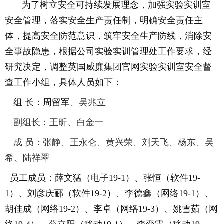
为了树立安全可持续发展理念，加强实验实训室
安全管理，落实安全生产责任制，明确安全责任主
体，提高安全防范意识，筑牢安全生产防线，消除安
全事故隐患，根据公司实验实训管理处工作要求，经
研究决定，调整英国威廉集团官网实验实训室安全督
查工作小组，具体人员如下：
组
长：周留军
、吴兆立
副组长：王昕、白金一
成
员：张静、王永仑
、
黄兴荣、刘天飞、杨东、吴
希、陆祥翠
员工成员：薛文猛（电子
19-1
）、张恒（软件
19-
1
）、刘彦庆郦（软件
19-2
）、李德鑫（网络
19-1
）、
胡佳成（网络
19-2
）、李卓（网络
19-3
）、姚雪茹（网