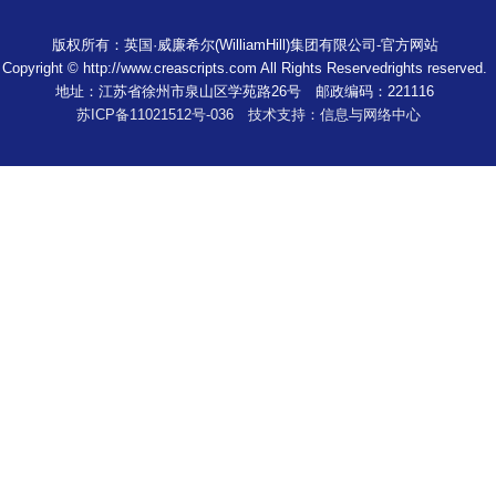
版权所有：英国·威廉希尔(WilliamHill)集团有限公司-官方网站
Copyright © http://www.creascripts.com All Rights Reservedrights reserved.
地址：江苏省徐州市泉山区学苑路26号 邮政编码：221116
苏ICP备11021512号-036 技术支持：信息与网络中心