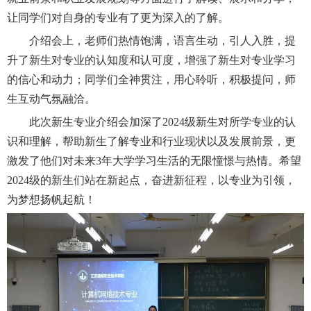
让同学们对自身的专业有了更为深入的了解。
介绍会上，老师们热情饱满，语言生动，引人入胜，提
升了新生对专业的认知度和认可度，增强了新生对专业学习
的信心和动力；同学们全神贯注，用心聆听，积极提问，师
生互动气氛融洽。
此次新生专业介绍会加深了
2024级新生对所学专业的认
识和理解，帮助新生了解专业和行业现状以及发展前景，更
激发了他们对未来3年大学学习生活的无限憧憬与热情。希望
2024级的新生们站在新起点，奋进新征程，以专业为引领，
为梦想扬帆起航！