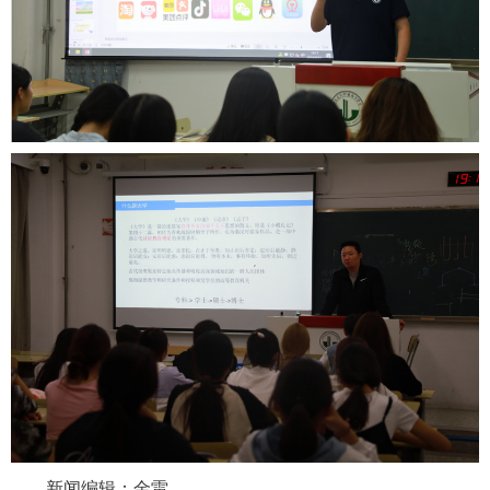
新闻编辑：金雷