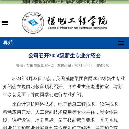
英国·威廉希尔(WilliamHill)集团有限公司-官方网站
导航
公司召开2024级新生专业介绍会
来源：英国威廉集团官网
发布时间：2024-09-23
浏览次数：
2024年9月23日19点，英国威廉集团官网2024级新生专业
介绍会在晚自习教室顺利召开。各专业主任走进教室，与新
生亲切见面，并向同学们进行专业介绍。
来自计算机网络技术、电子信息工程技术、软件技术、
移动应用开发、人工智能技术应用等专业主任，就专业建
设、课程设置、培养目标、员工技能素质要求、实习实践、
就业前景和职业发展规划等方面进行了解读、展示和分享，