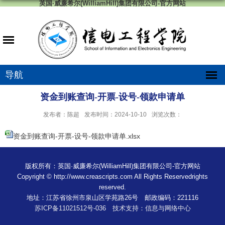
英国·威廉希尔(WilliamHill)集团有限公司-官方网站
导航
资金到账查询-开票-设号-领款申请单
发布者：陈超
发布时间：2024-10-10
浏览次数：
资金到账查询-开票-设号-领款申请单.xlsx
版权所有：英国·威廉希尔(WilliamHill)集团有限公司-官方网站
Copyright © http://www.creascripts.com All Rights Reservedrights
reserved.
地址：江苏省徐州市泉山区学苑路26号 邮政编码：221116
苏ICP备11021512号-036 技术支持：信息与网络中心