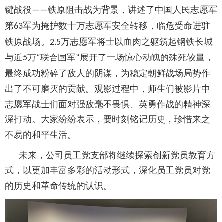
键战役
铁原阻击战为背景，讲述了中国人民志愿军
——
第
军为掩护数十万志愿军安全转移，临危受命进驻
63
铁原战场。
万志愿军将士以血肉之躯筑起钢铁长城
2.5
与近
万
联合国军
展开了一场惊心动魄的殊死较量，
5
“
”
最终成功粉碎了敌人的阴谋，为稳定朝鲜战场局势作
出了不可磨灭的贡献。观影过程中，师生们被影片中
志愿军战士们面对强敌毫不畏惧、英勇作战的精神深
深打动。大家纷纷表示，要时刻铭记历史，珍惜来之
不易的和平生活。
未来，公司员工党支部将继续探索创新党员教育方
式，以更加丰富多彩的活动形式，深化员工党员对党
的历史和革命传统的认识。