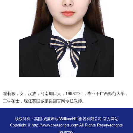
翟莉敏，女，汉族，河南周口人，1996年生，毕业于广西师范大学，
工学硕士，现任英国威廉集团官网专任教师。
版权所有：英国·威廉希尔(WilliamHill)集团有限公司-官方网站
Copyright © http://www.creascripts.com All Rights Reservedrights
reserved.