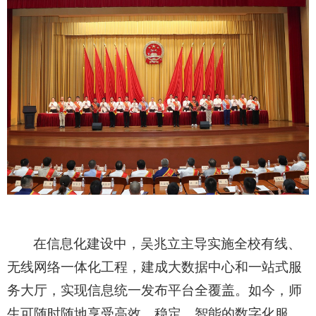
在信息化建设中，吴兆立主导实施全校有线、
无线网络一体化工程，建成大数据中心和一站式服
务大厅，实现信息统一发布平台全覆盖。如今，师
生可随时随地享受高效、稳定、智能的数字化服