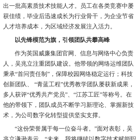
出一批高素质技术技能人才。员工在各类竞赛中屡
获佳绩，毕业后迅速成长为行业骨干，为企业节省
人才培养成本，为区域经济发展注入活力。
以先锋模范为旗，引领团队共攀高峰
作为英国威廉集团官网、信息与网络中心负责
人，吴兆立注重团队建设。他带领的网络运维团队
秉承
“首问责任制”，保障校园网络稳定运行；科技
创新团队、 “青蓝工程”优秀教学团队屡获新成果，
多人获评“优秀共产党员”、“江苏工匠”等称号。在
他的带领下，团队成员不断学习新理论、掌握新技
术，为公司数字化转型提供坚实支撑。
“这份荣誉属于每一位奋斗者。”面对表彰，吴
兆立谦逊表示，“未来，我将继续以数字技术赋能职