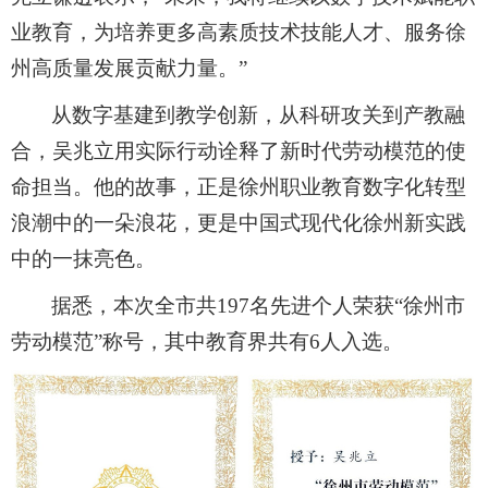
业教育，为培养更多高素质技术技能人才、服务徐
州高质量发展贡献力量。”
从数字基建到教学创新，从科研攻关到产教融
合，吴兆立用实际行动诠释了新时代劳动模范的使
命担当。他的故事，正是徐州职业教育数字化转型
浪潮中的一朵浪花，更是中国式现代化徐州新实践
中的一抹亮色。
据悉，本次全市共
197名先进个人荣获“徐州市
劳动模范”称号，其中教育界共有6人入选。