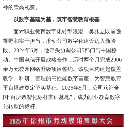
神的崇高礼赞。
以数字基建为基，筑牢智慧教育根基
面对职业教育数字化转型浪潮，吴兆立以前瞻
视野和实干担当，推动公司数字化建设迈入新阶
段。2024年6月，他牵头协调公司5部门与中国移
动、中国电信开展战略合作，历时两个月完成2000
余万元校园网络升级项目签约。该项目构建起覆盖
教学、科研、管理的高性能数字基座，为智慧教育
平台搭建奠定坚实基础。2025年5月，公司获评全
国“百所数智化标杆实训基地”，成为职业教育数字
化转型的标杆。