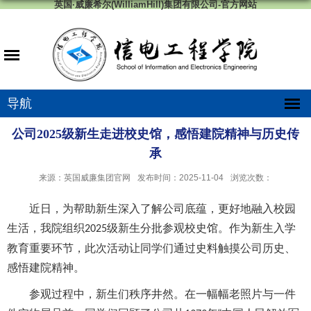
英国·威廉希尔(WilliamHill)集团有限公司-官方网站
导航
公司2025级新生走进校史馆，感悟建院精神与历史传
承
来源：英国威廉集团官网
发布时间：2025-11-04
浏览次数：
近日，为帮助新生深入了解公司底蕴，
更好地
融入校园
生活，
我
院组织
级新生分批参观校史
馆
。作为新生入学
2025
教育重要环节，
此次活动
让同学们通过史料触摸公司历史、
感悟建院精神。
参观过程中，新生们秩序井然。在一幅幅老照片与一件