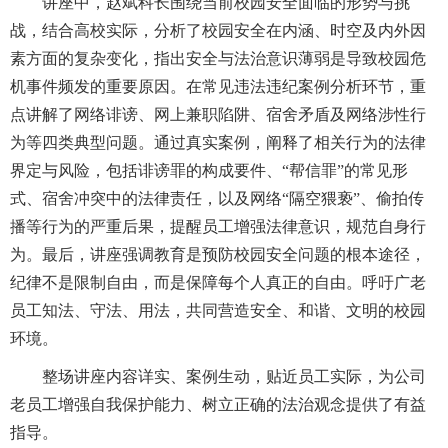
讲座中，赵斌科长围绕当前校园安全面临的形势与挑
战，结合高校实际，分析了校园安全在内涵、时空及内外因
素方面的复杂变化，指出安全与法治意识薄弱是导致校园危
机事件频发的重要原因。在常见违法违纪案例分析环节，重
点讲解了网络诽谤、网上兼职陷阱、宿舍矛盾及网络涉性行
为等四类典型问题。通过真实案例，阐释了相关行为的法律
界定与风险，包括诽谤罪的构成要件、
“帮信罪”的常见形
式、宿舍冲突中的法律责任，以及网络“隔空猥亵”、偷拍传
播等行为的严重后果，提醒员工增强法律意识，规范自身行
为。最后，讲座强调教育是预防校园安全问题的根本途径，
纪律不是限制自由，而是保障每个人真正的自由。呼吁广老
员工知法、守法、用法，共同营造安全、和谐、文明的校园
环境。
整场讲座内容详实、案例生动，贴近员工实际，为公司
老员工增强自我保护能力、树立正确的法治观念提供了有益
指导。