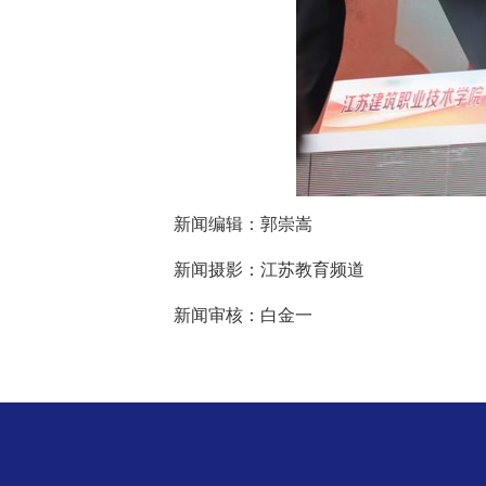
新闻编辑：郭崇嵩
新闻摄影：江苏教育频道
新闻审核：白金一