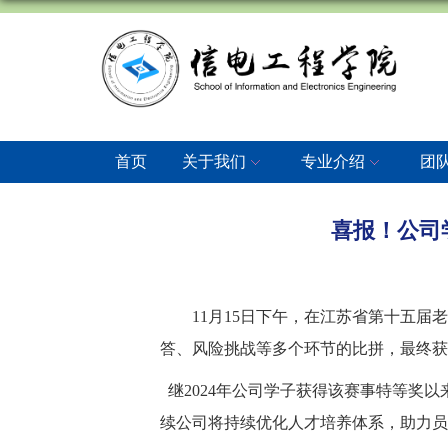
首页
关于我们
专业介绍
团
喜报！公司
11月15日下午，在江苏省第十五届
答、风险挑战等多个环节的比拼，最终获
继
2024年公司学子获得该赛事特等奖
续公司将持续优化人才培养体系，
助力员