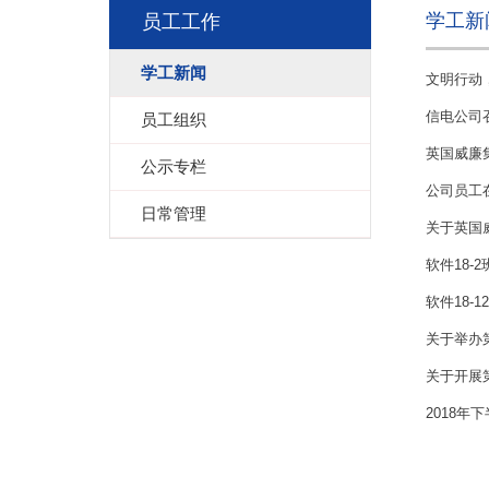
学工新
员工工作
学工新闻
文明行动
信电公司
员工组织
英国威廉
公示专栏
公司员工在
日常管理
关于英国
软件18-
软件18-
关于举办
关于开展
2018年