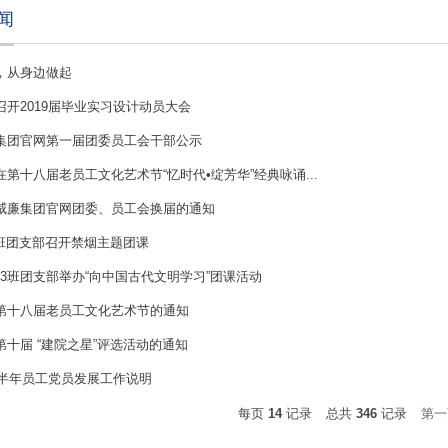
闻
，从身边做起
召开2019届毕业实习设计动员大会
集团官网第一届团委员工会干部公示
第十八届老员工文化艺术节“忆时代•绽芳华”经典咏诵...
威廉集团官网团委、员工会换届的通知
2班团支部召开禁烟主题团课
123班团支部举办“向中国古代文明学习”团课活动
第十八届老员工文化艺术节的通知
第十届 “建院之星”评选活动的通知
下半年员工党员发展工作说明
每页
14
记录
总共
346
记录
第一