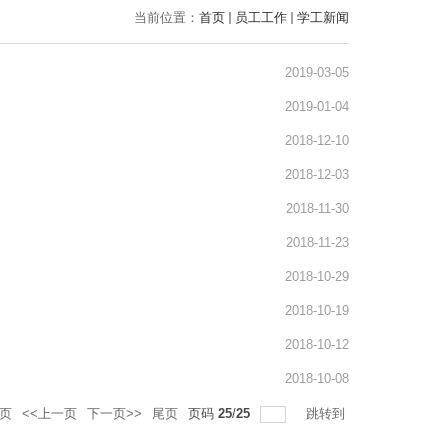
当前位置：
首页
员工工作
学工新闻
2019-03-05
2019-01-04
2018-12-10
2018-12-03
2018-11-30
2018-11-23
2018-10-29
2018-10-19
2018-10-12
2018-10-08
页
<<上一页
下一页>>
尾页
页码
25
/
25
跳转到